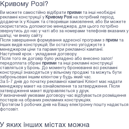
Кривому Розі?
Ви можете самостійно відібрати
призми
та інші необхідні
рекламні конструкції у
Кривому Розі
на потрібний період,
додаючи їх у Кошик та створивши замовлення, або Ви можете
скористатись допомогою менеджера, для цього потрібно
звернутись до нас у чаті або за номерами телефонів вказаних у
шапці, чи внизу сайту.
Після завершення формування адресної програми з
призм
та
інших видів конструкцій, Ви остаточно узгоджуєте з
менеджером ціни та параметри рекламної кампанії.
Наступний крок - укладання договору.
Після того як договір було укладено або внесено залог/
передоплата обрані
призми
та інші рекламні конструкції
ставляться у Бронь. До моменту бронювання всі рекламні
конструкції знаходяться у вільному продажі та можуть бути
заброньовані іншим клієнтом у будь який час.
За 5-7 днів до початку рекламної кампанії Клієнт має надати
менеджеру макет на ознайомлення та затвердження. Після
затвердження макет відправляється у друк.
У визначений умовами договору час відбувається розміщення
постерів на обраних рекламних конструкціях.
Протягом 5 робочих днів на Вашу електронну пошту надається
фотозвіт.
У яких інших містах можна