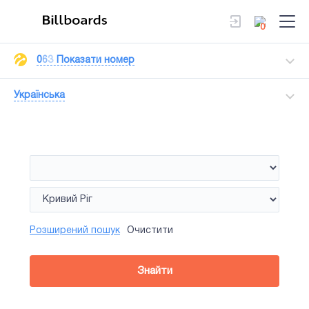
0
0
6
3
Показати номер
Українська
Розширений пошук
Очистити
Знайти