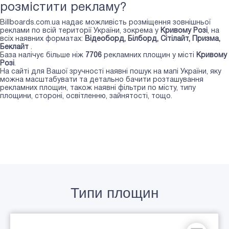
розмістити рекламу?
Billboards.com.ua надає можливість розміщення зовнішньої
реклами по всій території України, зокрема у
Кривому Розі
, на
всіх наявних форматах:
Відеоборд, Білборд, Сiтiлайт, Призма,
Беклайт
.
База налічує більше ніж
7706
рекламних площин у місті
Кривому
Розі
.
На сайті для Вашої зручності наявні пошук на мапі України, яку
можна масштабувати та детально бачити розташування
рекламних площин, також наявні фільтри по місту, типу
площини, стороні, освітленню, зайнятості, тощо.
Типи площин