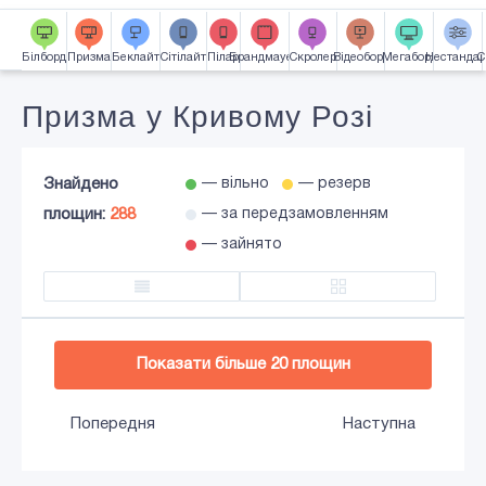
Часткова зайнятість
Карта
Білборд
Призма
Беклайт
Сiтiлайт
Пілар
Брандмауер
Скролер
Відеоборд
Мегаборд
Нестандар
С
Підсвітка
Призма у Кривому Розі
Знайдено
— вільно
— резерв
площин:
288
— за передзамовленням
— зайнято
Додати в кошик
Показати більше
20
площин
Попередня
Наступна