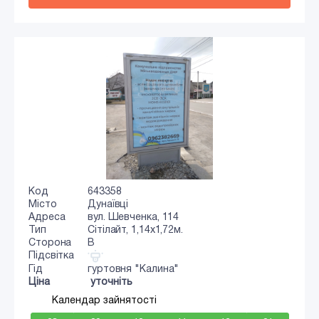
Код
643358
Місто
Дунаївці
Адреса
вул. Шевченка, 114
Тип
Сiтiлайт, 1,14х1,72м.
Сторона
B
Підсвітка
Гід
гуртовня "Калина"
Ціна
уточніть
Календар зайнятості