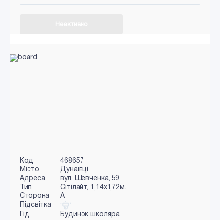
Неактивно
Код
468657
Місто
Дунаївці
Адреса
вул. Шевченка, 59
Тип
Сiтiлайт, 1,14х1,72м.
Сторона
A
Підсвітка
Гід
Будинок школяра