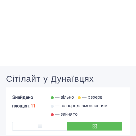
Сiтiлайт у Дунаївцях
Знайдено
— вільно
— резерв
площин:
11
— за передзамовленням
— зайнято