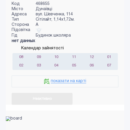
Код
468655
Місто
Дунаївці
Адреса
вул. Шевченка, 114
Тип
Сiтiлайт, 1,14х1,72м.
Сторона
A
Підсвітка
Гід
Будинок школяра
нет данных
Календар зайнятості
08
09
10
11
12
01
02
03
04
05
06
07
показати на карті
Неактивно