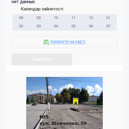
нет данных
Календар зайнятості
08
09
10
11
12
01
02
03
04
05
06
07
показати на карті
Неактивно