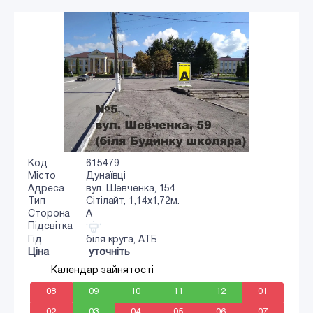
Код
615479
Місто
Дунаївці
Адреса
вул. Шевченка, 154
Тип
Сiтiлайт, 1,14х1,72м.
Сторона
A
Підсвітка
Гід
біля круга, АТБ
Ціна
уточніть
Календар зайнятості
08
09
10
11
12
01
02
03
04
05
06
07