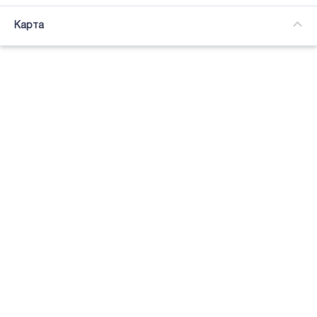
Часткова зайнятість
Карта
Підсвітка