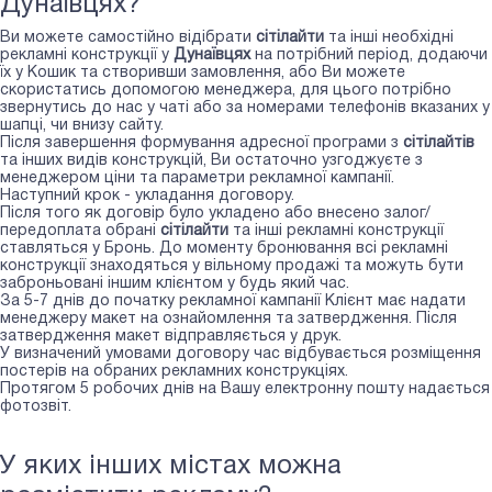
Дунаївцях?
Ви можете самостійно відібрати
сiтiлайти
та інші необхідні
рекламні конструкції у
Дунаївцях
на потрібний період, додаючи
їх у Кошик та створивши замовлення, або Ви можете
скористатись допомогою менеджера, для цього потрібно
звернутись до нас у чаті або за номерами телефонів вказаних у
шапці, чи внизу сайту.
Після завершення формування адресної програми з
сiтiлайтів
та інших видів конструкцій, Ви остаточно узгоджуєте з
менеджером ціни та параметри рекламної кампанії.
Наступний крок - укладання договору.
Після того як договір було укладено або внесено залог/
передоплата обрані
сiтiлайти
та інші рекламні конструкції
ставляться у Бронь. До моменту бронювання всі рекламні
конструкції знаходяться у вільному продажі та можуть бути
заброньовані іншим клієнтом у будь який час.
За 5-7 днів до початку рекламної кампанії Клієнт має надати
менеджеру макет на ознайомлення та затвердження. Після
затвердження макет відправляється у друк.
У визначений умовами договору час відбувається розміщення
постерів на обраних рекламних конструкціях.
Протягом 5 робочих днів на Вашу електронну пошту надається
фотозвіт.
У яких інших містах можна