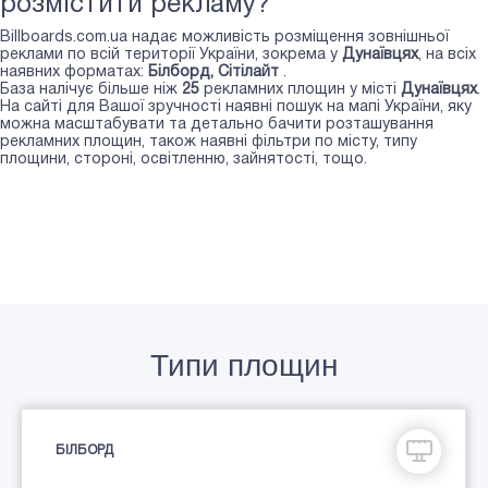
розмістити рекламу?
Billboards.com.ua надає можливість розміщення зовнішньої
реклами по всій території України, зокрема у
Дунаївцях
, на всіх
наявних форматах:
Білборд, Сiтiлайт
.
База налічує більше ніж
25
рекламних площин у місті
Дунаївцях
.
На сайті для Вашої зручності наявні пошук на мапі України, яку
можна масштабувати та детально бачити розташування
рекламних площин, також наявні фільтри по місту, типу
площини, стороні, освітленню, зайнятості, тощо.
Типи площин
БІЛБОРД