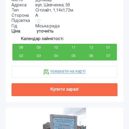
Місто
Дунаївці
Адреса
вул. Шевченка, 59
Тип
Сiтiлайт, 1,14х1,72м.
Сторона
A
Підсвітка
Гід
Міська рада
Ціна
уточніть
Календар зайнятості
08
09
10
11
12
01
02
03
04
05
06
07
показати на карті
Купити зараз!