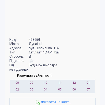
Код
468656
Місто
Дунаївці
Адреса
вул. Шевченка, 114
Тип
Сiтiлайт, 1,14х1,72м.
Сторона
B
Підсвітка
Гід
Будинок школяра
нет данных
Календар зайнятості
08
09
10
11
12
01
02
03
04
05
06
07
показати на карті