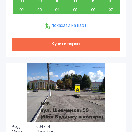
08
09
10
11
12
01
02
03
04
05
06
07
показати на карті
Купити зараз!
Код
664244