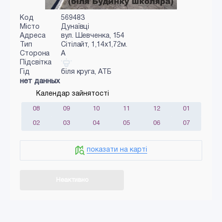
Код
569483
Місто
Дунаївці
Адреса
вул. Шевченка, 154
Тип
Сiтiлайт, 1,14х1,72м.
Сторона
A
Підсвітка
Гід
біля круга, АТБ
нет данных
Календар зайнятості
08
09
10
11
12
01
02
03
04
05
06
07
показати на карті
Неактивно
Додати в кошик