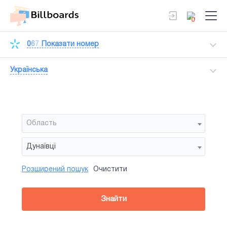
0
0
6
7
Показати номер
Українська
Область
Дунаївці
Розширений пошук
Очистити
Район
Сторона
Усi
Усi
Сiтiлайт
Знайти
зайнятiсть