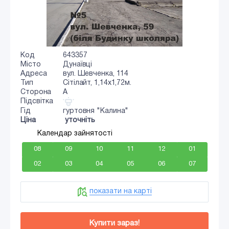
Код
643357
Місто
Дунаївці
Адреса
вул. Шевченка, 114
Тип
Сiтiлайт, 1,14х1,72м.
Сторона
A
Підсвітка
Гід
гуртовня "Калина"
Ціна
уточніть
Календар зайнятості
08
09
10
11
12
01
02
03
04
05
06
07
показати на карті
Купити зараз!