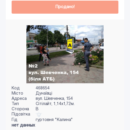
Продано!
Код
468654
Місто
Дунаївці
Адреса
вул. Шевченка, 154
Тип
Сiтiлайт, 1,14х1,72м.
Сторона
B
Підсвітка
Гід
гуртовня "Калина"
нет данных