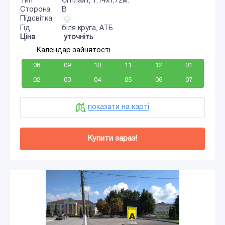
Тип
Сiтiлайт, 1,14х1,72м.
Сторона
B
Підсвітка
Гід
біля круга, АТБ
Ціна
уточніть
Календар зайнятості
08
09
10
11
12
01
02
03
04
05
06
07
показати на карті
Купити зараз!