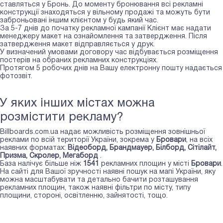
ставляться у Бронь. До моменту бронювання всі рекламні
конструкції знаходяться у вільному продажі та можуть бути
заброньовані іншим клієнтом у будь який час.
За 5-7 днів до початку рекламної кампанії Клієнт має надати
менеджеру макет на ознайомлення та затвердження. Після
затвердження макет відправляється у друк.
У визначений умовами договору час відбувається розміщення
постерів на обраних рекламних конструкціях.
Протягом 5 робочих днів на Вашу електронну пошту надається
фотозвіт.
У яких інших містах можна
розмістити рекламу?
Billboards.com.ua надає можливість розміщення зовнішньої
реклами по всій території України, зокрема у
Бровари
, на всіх
наявних форматах:
Відеоборд, Брандмауер, Білборд, Сiтiлайт,
Призма, Скролер, Мегаборд
.
База налічує більше ніж
1541
рекламних площин у місті
Бровари
.
На сайті для Вашої зручності наявні пошук на мапі України, яку
можна масштабувати та детально бачити розташування
рекламних площин, також наявні фільтри по місту, типу
площини, стороні, освітленню, зайнятості, тощо.