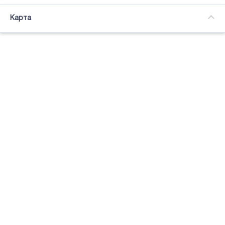
Часткова зайнятість
Карта
Підсвітка