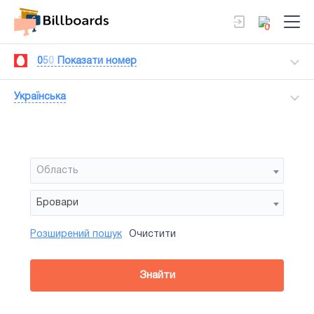
0
0
5
0
Показати номер
Українська
Область
Бровари
Розширений пошук
Очистити
Район
Сторона
Усi
Усi
Беклайт
Знайти
зайнятiсть