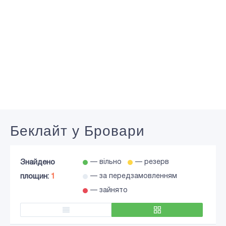
Беклайт у Бровари
Знайдено
— вільно
— резерв
площин:
1
— за передзамовленням
— зайнято