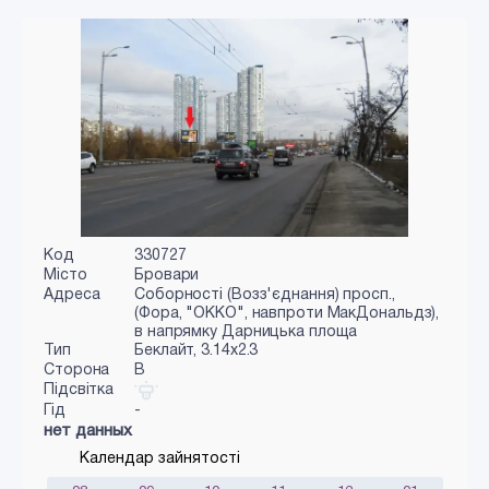
Код
330727
Місто
Бровари
Адреса
Соборності (Возз'єднання) просп.,
(Фора, "ОККО", навпроти МакДональдз),
в напрямку Дарницька площа
Тип
Беклайт, 3.14x2.3
Сторона
B
Підсвітка
Гід
-
нет данных
Календар зайнятості