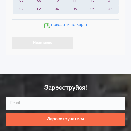
08
09
10
11
12
01
02
03
04
05
06
07
показати на карті
Неактивно
Додати в кошик
Зареєструйся!
Зареєструватися